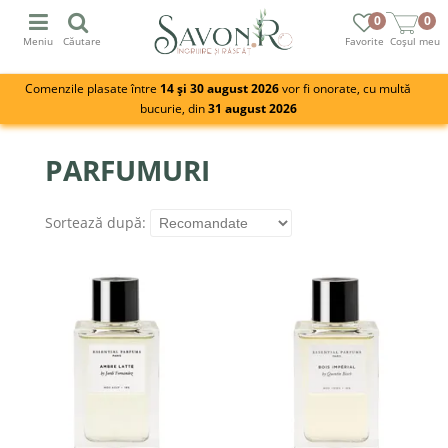
0
0
Meniu
Căutare
Favorite
Coșul meu
Comenzile plasate între
14 și 30 august 2026
vor fi onorate, cu multă
bucurie, din
31 august 2026
PARFUMURI
Sortează după: