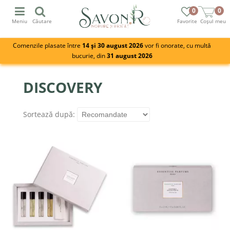
0
0
Meniu
Căutare
Favorite
Coșul meu
Comenzile plasate între
14 și 30 august 2026
vor fi onorate, cu multă
bucurie, din
31 august 2026
DISCOVERY
Sortează după: