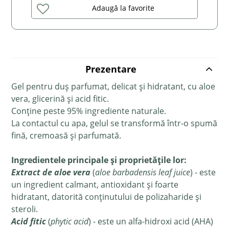
Adaugă la favorite
Prezentare
Gel pentru duș parfumat, delicat și hidratant, cu aloe
vera, glicerină și acid fitic.
Conține peste 95% ingrediente naturale.
La contactul cu apa, gelul se transformă într-o spumă
fină, cremoasă și parfumată.
Ingredientele principale și proprietățile lor:
Extract de aloe vera
(
aloe
barbadensis leaf juice
) -
este
un ingredient calmant, antioxidant și foarte
hidratant, datorită conținutului de polizaharide și
steroli.
Acid fitic
(
phytic acid
) - este un alfa-hidroxi acid (AHA)