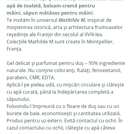
apă de toaletă
,
balsam-cremă pentru
mâini
,
săpun mătăsos pentru mâini
.
Te invităm în universul
Mathilde M
, inspirat de
moștenirea istorică, arta și arhitectura frumoaselor
reședințe ale Franței din secolul al XVIII-lea.
Colecțiile Mathilde M sunt create în
Montpellier
,
Franța.
Gel delicat și parfumat pentru duș – 95% ingrediente
naturale. Nu conține coloranți, ftalați, fenoxietanol,
parabeni, CMR, EDTA.
Aplică-l pe pielea udă, cu mișcări circulare și clătește
cu apă curată, până la îndepărtarea completă a
săpunului.
Folosindu-l împreună cu o floare de duș sau cu un
burete de baie, economisești și cantitatea utilizată.
Produs pentru uz extern. Evită contactul cu ochii. În
cazul contactului cu ochii, clătește cu apă câteva