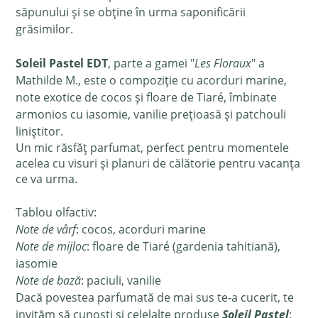
săpunului și se obține în urma saponificării
grăsimilor.
Soleil Pastel EDT
, parte a gamei "
Les Floraux
" a
Mathilde M., este o compoziție cu acorduri marine,
note exotice de cocos și floare de
Tiaré,
îmbinate
armonios cu iasomie, vanilie prețioasă și patchouli
liniștitor.
Un mic răsfăț parfumat, perfect pentru momentele
acelea cu visuri și planuri de călătorie pentru vacanța
ce va urma.
Tablou olfactiv:
Note de vârf
: cocos, acorduri marine
Note de mijloc
: floare de
Tiaré (gardenia tahitiană),
iasomie
Note de bază
: paciuli, vanilie
Dacă povestea parfumată de mai sus te-a cucerit, te
invităm să cunoști și celelalte produse
Soleil Pastel
: