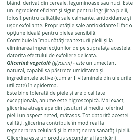
blând, derivat din cereale, leguminoase sau nuci. Este
un ingredient eficient și sigur pentru îngrijirea pielii,
folosit pentru calitățile sale calmante, antioxidante și
ușor exfoliante. Proprietățile sale antioxidante îl fac o
opțiune ideală pentru pielea sensibilă.
Contribuie la îmbunătățirea texturii pielii și la
eliminarea imperfecțiunilor de pe suprafața acesteia,
datorită efectului de exfoliere delicată.
Glicerină vegetală
(glycerin) - este
un umectant
natural, capabil să păstreze umiditatea și
ingredientele active (cum ar fi vitaminele din uleiurile
utilizate) în epiderma.
Este bine tolerată de piele și are o calitate
excepțională, anume este higroscopică. Mai exact,
glicerina atrage apa din țesuturi și mediu, oferind
pielii un aspect neted, mătăsos. Tot datorită acestei
calități, glicerina contribuie în mod real la
regenerarea celulară și la menținerea sănătății pielii.
Glicerina este un produs secundar al fabricării