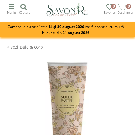
0
0
Meniu
Căutare
Favorite
Coșul meu
Comenzile plasate între
14 și 30 august 2026
vor fi onorate, cu multă
bucurie, din
31 august 2026
Baie & corp