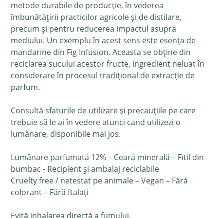
metode durabile de producție, în vederea
îmbunătățirii practicilor agricole și de distilare,
precum și pentru reducerea impactul asupra
mediului. Un exemplu în acest sens este esența de
mandarine din Fig Infusion. Aceasta se obține din
reciclarea sucului acestor fructe, ingredient neluat în
considerare în procesul tradițional de extracție de
parfum.
Consultă sfaturile de utilizare și precauțiile pe care
trebuie să le ai în vedere atunci cand utilizezi o
lumânare, disponibile mai jos.
Lumânare parfumată 12% – Ceară minerală – Fitil din
bumbac - Recipient și ambalaj reciclabile
Cruelty free / netestat pe animale – Vegan – Fără
colorant – Fără ftalați
Evită inhalarea directă a fumului.