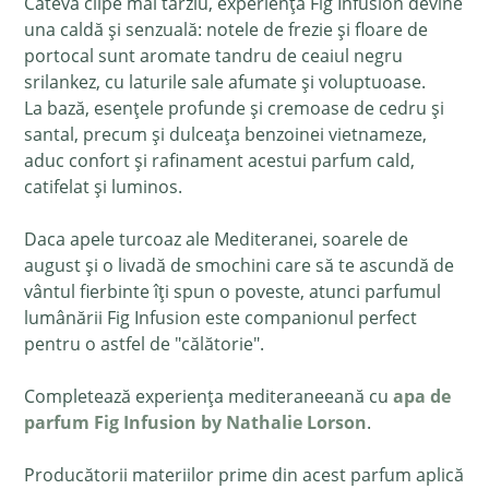
Câteva clipe mai târziu, experiența Fig Infusion devine
una caldă și senzuală: notele de frezie și floare de
portocal sunt aromate tandru de ceaiul negru
srilankez, cu laturile sale afumate și voluptuoase.
La bază, esențele profunde și cremoase de cedru și
santal, precum și dulceața benzoinei vietnameze,
aduc confort și rafinament acestui parfum cald,
catifelat și luminos.
Daca apele turcoaz ale Mediteranei, soarele de
august și o livadă de smochini care să te ascundă de
vântul fierbinte îți spun o poveste, atunci parfumul
lumânării Fig Infusion este companionul perfect
pentru o astfel de "călătorie".
Completează experiența mediteraneeană cu
apa de
parfum
Fig Infusion by Nathalie Lorson
.
Producătorii materiilor prime din acest parfum aplică