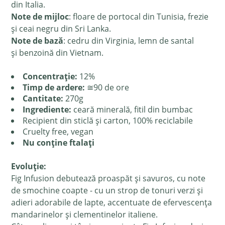
din Italia.
Note de mijloc
: floare de portocal din Tunisia, frezie
și ceai negru din Sri Lanka.
Note de bază
: cedru din Virginia, lemn de santal
și benzoină din Vietnam.
Concentrație:
12%
Timp de ardere:
≅90 de ore
Cantitate:
270g
Ingrediente:
ceară minerală, fitil din bumbac
Recipient din sticlă și carton, 100% reciclabile
Cruelty free, vegan
Nu conține ftalați
Evoluție:
Fig Infusion debutează proaspăt și savuros, cu note
de smochine coapte - cu un strop de tonuri verzi și
adieri adorabile de lapte, accentuate de efervescența
mandarinelor și clementinelor italiene.