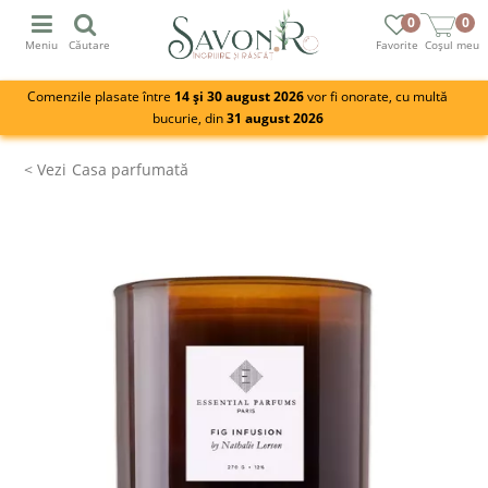
0
0
Meniu
Căutare
Favorite
Coșul meu
Comenzile plasate între
14 și 30 august 2026
vor fi onorate, cu multă
bucurie, din
31 august 2026
Casa parfumată