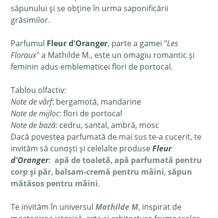
săpunului și se obține în urma saponificării
grăsimilor.
Parfumul
Fleur d'Oranger
, parte a gamei "
Les
Floraux
" a Mathilde M., este un omagiu romantic și
feminin adus emblematicei flori de portocal.
Tablou olfactiv:
Note de vârf
: bergamotă, mandarine
Note de mijloc
: flori de portocal
Note de bază
: cedru, santal, ambră, mosc
Dacă povestea parfumată de mai sus te-a cucerit, te
invităm să cunoști și celelalte produse
Fleur
d'Oranger
:
apă de toaletă
,
apă parfumată pentru
corp și păr
,
balsam-cremă pentru mâini
,
săpun
mătăsos pentru mâini
.
Te invităm în universul
Mathilde M
, inspirat de