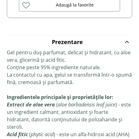
Adaugă la favorite
Prezentare
Gel pentru duș parfumat, delicat și hidratant, cu aloe
vera, glicerină și acid fitic.
Conține peste 95% ingrediente naturale.
La contactul cu apa, gelul se transformă într-o spumă
fină, cremoasă și parfumată.
Ingredientele principale și proprietățile lor:
Extract de aloe vera
(
aloe
barbadensis leaf juice
) -
este
un ingredient calmant, antioxidant și foarte
hidratant, datorită conținutului de polizaharide și
steroli.
Acid fitic
(
phytic acid
) - este un alfa-hidroxi acid (AHA)