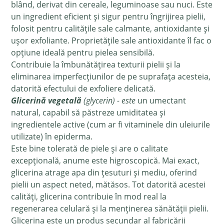
blând, derivat din cereale, leguminoase sau nuci. Este
un ingredient eficient și sigur pentru îngrijirea pielii,
folosit pentru calitățile sale calmante, antioxidante și
ușor exfoliante. Proprietățile sale antioxidante îl fac o
opțiune ideală pentru pielea sensibilă.
Contribuie la îmbunătățirea texturii pielii și la
eliminarea imperfecțiunilor de pe suprafața acesteia,
datorită efectului de exfoliere delicată.
Glicerină vegetală
(glycerin) - este
un umectant
natural, capabil să păstreze umiditatea și
ingredientele active (cum ar fi vitaminele din uleiurile
utilizate) în epiderma.
Este bine tolerată de piele și are o calitate
excepțională, anume este higroscopică. Mai exact,
glicerina atrage apa din țesuturi și mediu, oferind
pielii un aspect neted, mătăsos. Tot datorită acestei
calități, glicerina contribuie în mod real la
regenerarea celulară și la menținerea sănătății pielii.
Glicerina este un produs secundar al fabricării