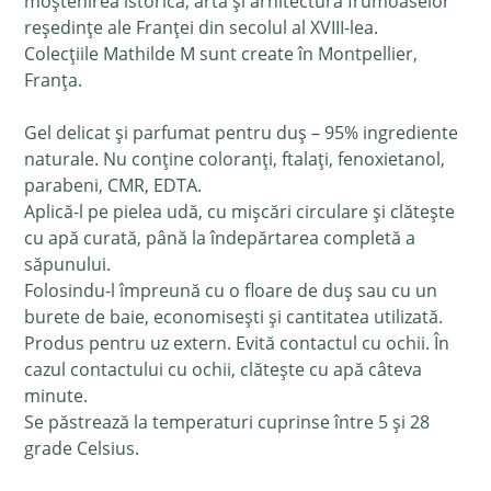
moștenirea istorică, arta și arhitectura frumoaselor
reședințe ale Franței din secolul al XVIII-lea.
Colecțiile Mathilde M sunt create în
Montpellier
,
Franța.
Gel delicat și parfumat pentru duș – 95% ingrediente
naturale. Nu conține coloranți, ftalați, fenoxietanol,
parabeni, CMR, EDTA.
Aplică-l pe pielea udă, cu mișcări circulare și clătește
cu apă curată, până la îndepărtarea completă a
săpunului.
Folosindu-l împreună cu o floare de duș sau cu un
burete de baie, economisești și cantitatea utilizată.
Produs pentru uz extern. Evită contactul cu ochii. În
cazul contactului cu ochii, clătește cu apă câteva
minute.
Se păstrează la temperaturi cuprinse între 5 și 28
grade Celsius.