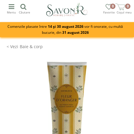
0
0
Meniu
Căutare
Favorite
Coșul meu
Comenzile plasate între
14 și 30 august 2026
vor fi onorate, cu multă
bucurie, din
31 august 2026
Baie & corp